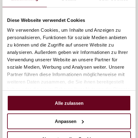
Scheffer's Inklusivleistungen
Diese Webseite verwendet Cookies
Wir verwenden Cookies, um Inhalte und Anzeigen zu
Zur Anfrage
personalisieren, Funktionen für soziale Medien anbieten
zu können und die Zugriffe auf unsere Website zu
analysieren. Außerdem geben wir Informationen zu Ihrer
BUCHUNGSINFO WINTER
Verwendung unserer Website an unsere Partner für
soziale Medien, Werbung und Analysen weiter. Unsere
Angegebene Preise sind Preisbeispiele und verstehen
Partner führen diese Informationen möglicherweise mit
sich , soweit nicht anders angegeben, pro Person und
weiteren Daten zusammen, die Sie ihnen bereitgestellt
Tag bei Belegung mit 2 Erwachsenen, inkl. Halbpension,
haben oder die sie im Rahmen Ihrer Nutzung der Dienste
exkl. Ortstaxe von € 2,00
gesammelt haben.
Verbindliche Preise entnehmen Sie bitte der Online-
Alle zulassen
Buchung oder Ihrem persönlichen Angebot.
Soweit nicht anderweitig vereinbart gilt Storno laut
Anpassen
Österreichischem Hotelreglement
Kinder im Zimmer der Eltern bis 5 Jahre frei | 6-10 Jahre