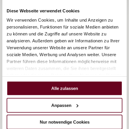
1/
2
Diese Webseite verwendet Cookies
Wir verwenden Cookies, um Inhalte und Anzeigen zu
Ausflugstipps
personalisieren, Funktionen für soziale Medien anbieten
zu können und die Zugriffe auf unsere Website zu
geführte Wanderung jeweils mittwochs mit dem
analysieren. Außerdem geben wir Informationen zu Ihrer
Alm.Michi
Verwendung unserer Website an unsere Partner für
Alpaka.Erlebnis
, jeweils dienstags- geführter
soziale Medien, Werbung und Analysen weiter. Unsere
Spaziergang mit Alpakas
Partner führen diese Informationen möglicherweise mit
weiteren Daten zusammen, die Sie ihnen bereitgestellt
haben oder die sie im Rahmen Ihrer Nutzung der Dienste
gesammelt haben.
Zur Anfrage
Alle zulassen
Anpassen
BUCHUNGSINFO SOMMER
Nur notwendige Cookies
Angegebene Preise sind Preisbeispiele und verstehen