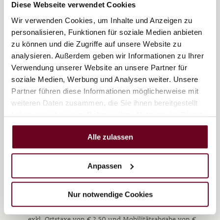
Diese Webseite verwendet Cookies
Ausflugstipps
Wir verwenden Cookies, um Inhalte und Anzeigen zu
personalisieren, Funktionen für soziale Medien anbieten
geführte Wanderung jeweils mittwochs mit dem
zu können und die Zugriffe auf unsere Website zu
Alm.Michi
analysieren. Außerdem geben wir Informationen zu Ihrer
Alpaka.Erlebnis
, jeweils freitags - geführter Spaziergang
Verwendung unserer Website an unsere Partner für
mit Alpakas
soziale Medien, Werbung und Analysen weiter. Unsere
Partner führen diese Informationen möglicherweise mit
weiteren Daten zusammen, die Sie ihnen bereitgestellt
haben oder die sie im Rahmen Ihrer Nutzung der Dienste
Anfrage senden
gesammelt haben.
Alle zulassen
BUCHUNGSINFO SOMMER
Anpassen
Angegebene Preise sind Preisbeispiele und verstehen
Nur notwendige Cookies
sich, soweit nicht anders angegeben, pro Person und Tag
bei Belegung mit 2 Erwachsenen, inkl. Halbpension,
exkl. Ortstaxe von € 2,50 und Mobilitätsabgabe von €