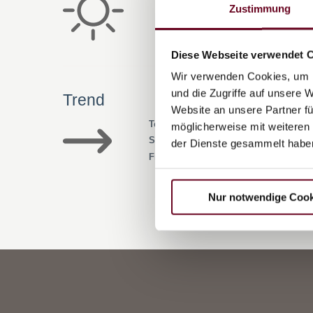
Zustimmung
Sonnenschein
90%
Frostgrenze
4200
Diese Webseite verwendet 
Wir verwenden Cookies, um I
und die Zugriffe auf unsere 
Trend
Website an unsere Partner fü
Temperatur
→
möglicherweise mit weiteren
Sonnenschein
→
der Dienste gesammelt habe
Frostgrenze
→
Nur notwendige Cook