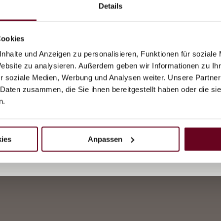
Details
Sonnenschein
80%
Frostgrenze
4500
Cookies
nhalte und Anzeigen zu personalisieren, Funktionen für soziale
Website zu analysieren. Außerdem geben wir Informationen zu I
Trend
r soziale Medien, Werbung und Analysen weiter. Unsere Partner
Am Samstag setzt sich ein langlebiges Hoch durch: Es wi
 Daten zusammen, die Sie ihnen bereitgestellt haben oder die s
heiter und die Temperaturen steigen. Und die erfreulichste
Botschaft im Wetterbericht heute: Es folgen noch viele
n.
schöne Tage!
ies
Anpassen